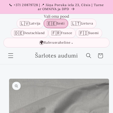
Liigu
📞 +371 20879728 | 📍 Jāņa Poruka iela 23, Cēsis | Tarne
sisu
ar OMNIVA ja DPD
juurde
Vali oma pood
🇱🇻
🇪🇪
🇱🇹
Latvija
Eesti
Lietuva
🇩🇪
🇫🇷
🇫🇮
Deutschland
France
Suomi
🌍
Rahvusvaheline
⌄
Šarlotes audumi
Ostukorv
Liigu
tooteinfo
juurde