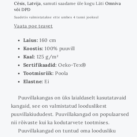
Cēsis, Latvija
, samuti saadame üle kogu Läti
Omniva
või DPD
Saadetis valmistatakse ette umbes 4 tunni jooksul
Vaata poe teavet
Laius:
160 cm
Koostis:
100% puuvill
Kaal:
125 g/m²
Sertifikaadid:
Oeko-Tex®
Tootmisriik:
Poola
Elastne:
Ei
Puuvillakangas on üks laialdaselt kasutatavaid
kangaid, see on valmistatud looduslikest
puuvillakiududest. Puuvillakangad on populaarsed
nii rõivaste kui ka kodutarvete tootmises.
Puuvillakangad on tuntud oma loodusliku