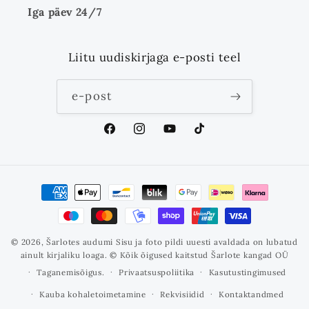
Iga päev 24/7
Liitu uudiskirjaga e-posti teel
e-post
Facebook
Instagram
YouTube
TikTok
Makseviisid
© 2026,
Šarlotes audumi
Sisu ja foto pildi uuesti avaldada on lubatud
ainult kirjaliku loaga. © Kõik õigused kaitstud Šarlote kangad OÜ
Taganemisõigus.
Privaatsuspoliitika
Kasutustingimused
Kauba kohaletoimetamine
Rekvisiidid
Kontaktandmed