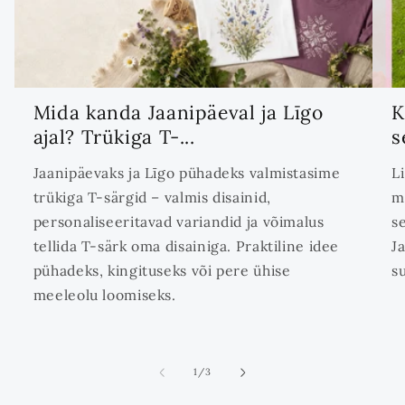
Mida kanda Jaanipäeval ja Līgo
K
ajal? Trükiga T-...
s
Jaanipäevaks ja Līgo pühadeks valmistasime
L
trükiga T-särgid – valmis disainid,
m
personaliseeritavad variandid ja võimalus
s
tellida T-särk oma disainiga. Praktiline idee
J
pühadeks, kingituseks või pere ühise
s
meeleolu loomiseks.
ei
1
/
3