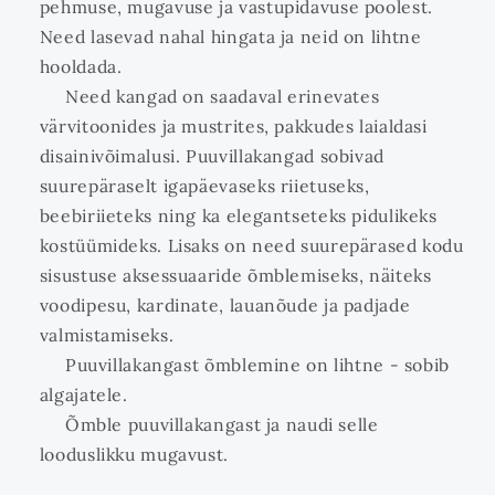
pehmuse, mugavuse ja vastupidavuse poolest.
Need lasevad nahal hingata ja neid on lihtne
hooldada.
Need kangad on saadaval erinevates
värvitoonides ja mustrites, pakkudes laialdasi
disainivõimalusi. Puuvillakangad sobivad
suurepäraselt igapäevaseks riietuseks,
beebiriieteks ning ka elegantseteks pidulikeks
kostüümideks. Lisaks on need suurepärased kodu
sisustuse aksessuaaride õmblemiseks, näiteks
voodipesu, kardinate, lauanõude ja padjade
valmistamiseks.
Puuvillakangast õmblemine on lihtne - sobib
algajatele.
Õmble puuvillakangast ja naudi selle
looduslikku mugavust.