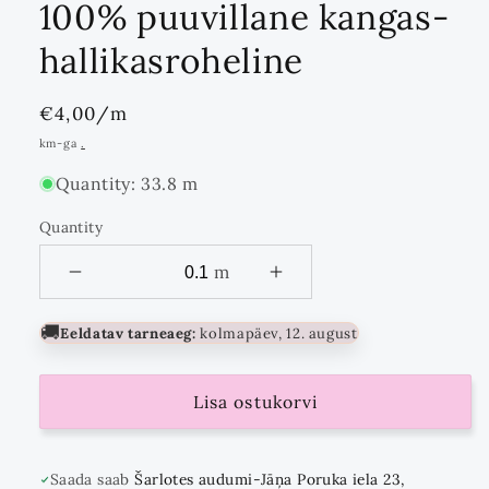
100% puuvillane kangas-
hallikasroheline
Standards
€4,00
/m
hind
km-ga
.
Quantity: 33.8 m
Quantity
Quantity
m
🚚
Eeldatav tarneaeg:
kolmapäev, 12. august
Lisa ostukorvi
Saada saab
Šarlotes audumi-Jāņa Poruka iela 23,