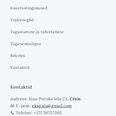
Kasutustingimused
Trükireeglid
Tagastamine ja tühistamine
Taganemisõigus
Rekvisti
Kontaktid
Kontaktid
Aadress: Jāņa Poruka iela 23
, Cēsis.
📧 E-post:
eksg.sia@gmail.com
📞 Telefon: +371 26757363