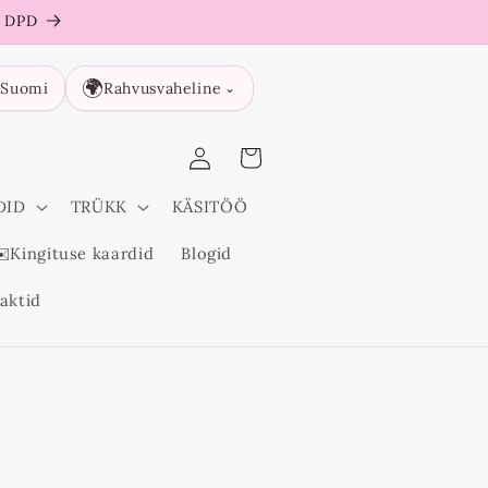
a DPD

🌍
Suomi
Rahvusvaheline
⌄
Logi
Ostukorv
sisse
DID
TRÜKK
KÄSITÖÖ
️Kingituse kaardid
Blogid
aktid