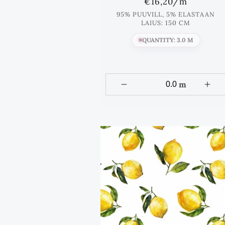
Standards
€16,20
/m
hind
95% PUUVILL, 5% ELASTAAN
LAIUS: 150 CM
QUANTITY: 3.0 M
m