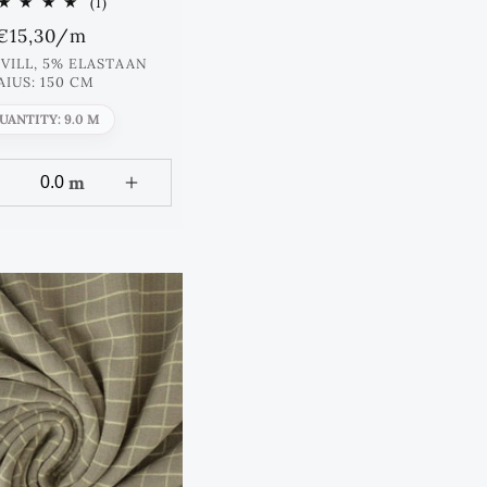
1
(1)
Koos
Standards
€15,30
/m
arvustused
hind
VILL, 5% ELASTAAN
AIUS: 150 CM
UANTITY: 9.0 M
m