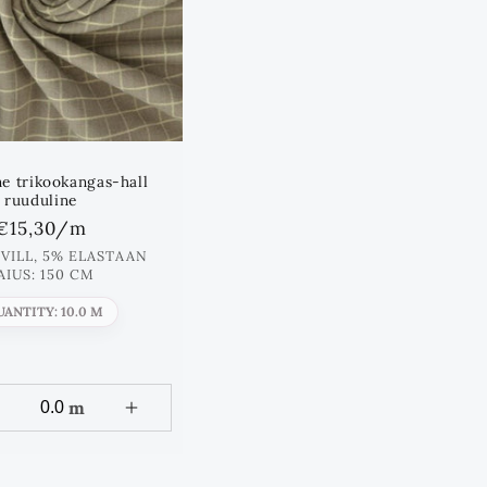
ne trikookangas-hall
ruuduline
Standards
€15,30
/m
hind
VILL, 5% ELASTAAN
AIUS: 150 CM
UANTITY: 10.0 M
m