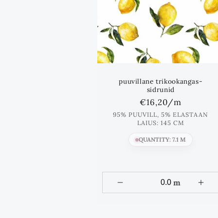
puuvillane trikookangas-
sidrunid
Standards
€16,20
/m
hind
95% PUUVILL, 5% ELASTAAN
LAIUS: 145 CM
QUANTITY: 7.1 M
m