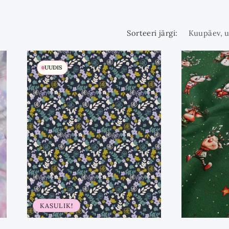
Sorteeri järgi:
UUDIS
KASULIK!