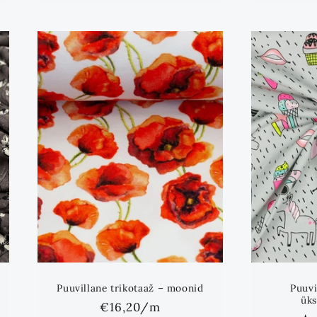
Puuvillane trikotaaž – moonid
Puuvi
üks
Standards
€16,20
/m