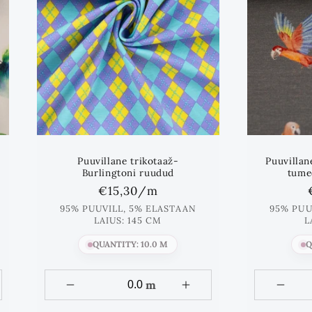
Puuvillane trikotaaž-
Puuvillan
Burlingtoni ruudud
tumed
Standards
€15,30
/m
hind
95% PUUVILL, 5% ELASTAAN
95% PUU
LAIUS: 145 CM
L
QUANTITY: 10.0 M
Q
m