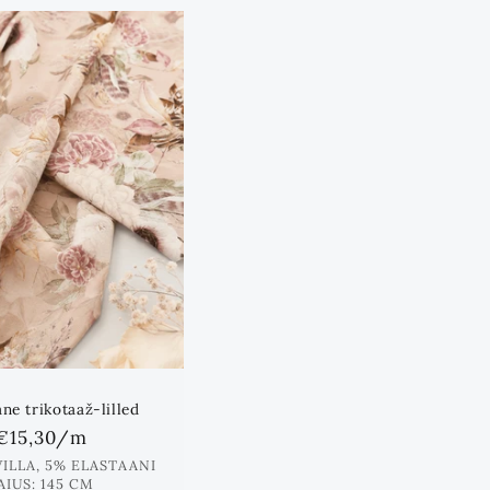
ane trikotaaž-lilled
Standards
€15,30
/m
hind
ILLA, 5% ELASTAANI
AIUS: 145 CM