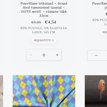
Puuvillane trikotaaž – õrnad
Puuvillan
õied tumesinisel taustal –
j
GOTS sertif. – viimane tükk
33cm
95% PUU
Standards
Lõpphind
€4,54
€5,05
L
hind
95% PUUVILL, 5% ELASTAAN
LAIUS: 145 CM
Q
QUANTITY: 1
nda
Vähenda
Suurenda
kogust
kogust
kuni