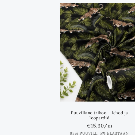
Puuvillane trikoo – lehed ja
leopardid
Standards
€15,30
/m
hind
95% PUUVILL, 5% ELASTAAN