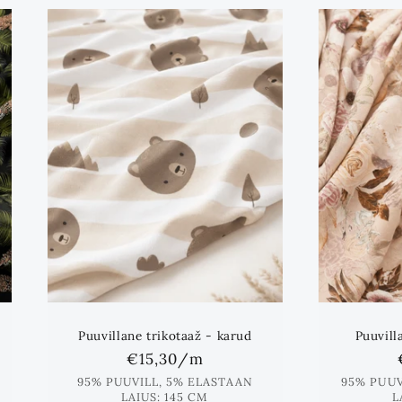
Puuvillane trikotaaž - karud
Puuvill
Standards
€15,30
/m
hind
95% PUUVILL, 5% ELASTAAN
95% PUUV
LAIUS: 145 CM
L