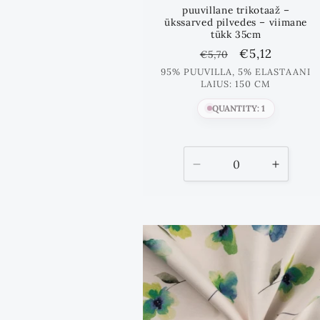
puuvillane trikotaaž –
ükssarved pilvedes – viimane
tükk 35cm
Standards
Lõpphind
€5,12
€5,70
hind
95% PUUVILLA, 5% ELASTAANI
LAIUS: 150 CM
QUANTITY: 1
Vähenda
Suure
kogust
kogust
kuni