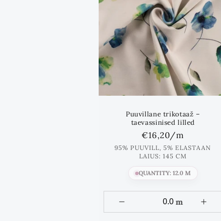
Puuvillane trikotaaž –
taevassinised lilled
Standards
€16,20
/m
hind
95% PUUVILL, 5% ELASTAAN
LAIUS: 145 CM
QUANTITY: 12.0 M
m