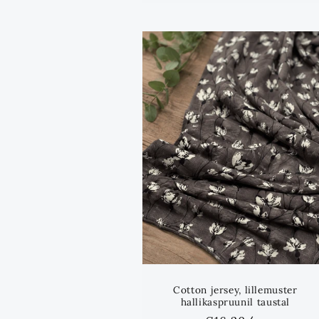
Cotton jersey, lillemuster
hallikaspruunil taustal