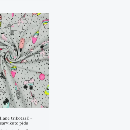
llane trikotaaž –
sarvikute pidu