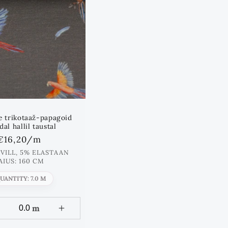
e trikotaaž-papagoid
al hallil taustal
Standards
€16,20
/m
hind
VILL, 5% ELASTAAN
AIUS: 160 CM
UANTITY: 7.0 M
m