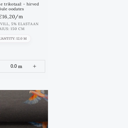
e trikotaaž - hirved
õule oodates
Standards
€16,20
/m
hind
VILL, 5% ELASTAAN
AIUS: 150 CM
UANTITY: 12.0 M
m