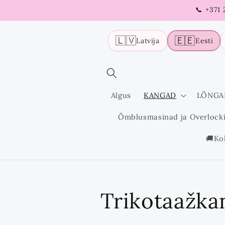
Liigu
📞 +371
sisu
juurde
🇱🇻
🇪🇪
Latvija
Eesti
Algus
KANGAD
LÕNGA
Õmblusmasinad ja Overlock
🚚Ko
K
Trikotaažka