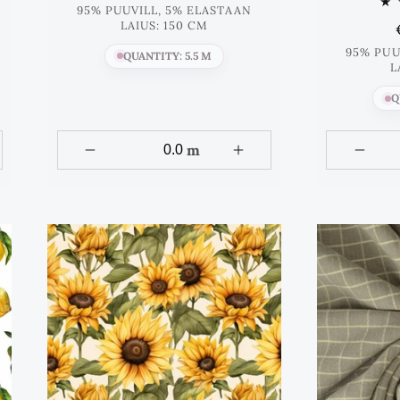
hind
95% PUUVILL, 5% ELASTAAN
LAIUS: 150 CM
95% PUU
QUANTITY: 5.5 M
L
Q
m