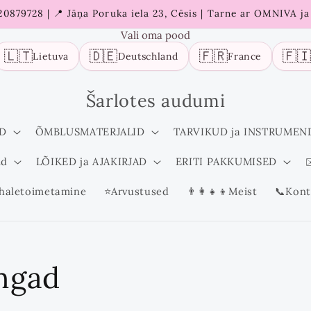
 20879728 | 📍 Jāņa Poruka iela 23, Cēsis | Tarne ar OMNIVA j
Vali oma pood
🇱🇹
🇩🇪
🇫🇷
🇫
Lietuva
Deutschland
France
Šarlotes audumi
D
ÕMBLUSMATERJALID
TARVIKUD ja INSTRUMEN
id
LÕIKED ja AJAKIRJAD
ERITI PAKKUMISED
✉
haletoimetamine
⭐Arvustused
👨‍👩‍👧‍👦Meist
📞Kont
ngad