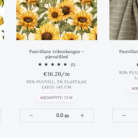
Puuvillane trikookangas –
Puuvilla
päevalilled
1
(1)
Koos
95% PUU
Standards
€16,20
/m
arvustused
L
hind
95% PUUVILL, 5% ELASTAAN
LAIUS: 145 CM
Q
QUANTITY: 7.5 M
m