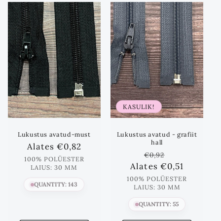
m
i
k
:
KASULIK!
Lukustus avatud-must
Lukustus avatud - grafiit
hall
Standards
Alates
€0,82
Standards
Lõpphind
€0,92
hind
100% POLÜESTER
Alates
hind
€0,51
LAIUS: 30 MM
100% POLÜESTER
QUANTITY: 143
LAIUS: 30 MM
QUANTITY: 55