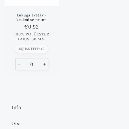
Lukuga avatav -
keskmine pruun
Standards
€0,92
hind
100% POLÜESTER
LAIUS: 30 MM
QUANTITY: 42
Vähenda
Suurenda
kogust
kogust
kuni
Info
Otsi