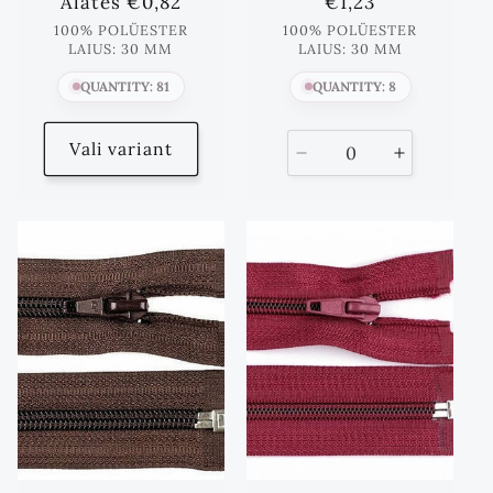
Standards
Alates
€0,82
Standards
€1,23
hind
hind
100% POLÜESTER
100% POLÜESTER
LAIUS: 30 MM
LAIUS: 30 MM
QUANTITY: 81
QUANTITY: 8
Vali variant
Vähenda
Suurenda
kogust
kogust
kuni