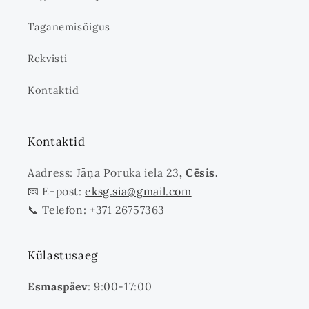
Taganemisõigus
Rekvisti
Kontaktid
Kontaktid
Aadress: Jāņa Poruka iela 23
, Cēsis.
📧 E-post:
eksg.sia@gmail.com
📞 Telefon: +371 26757363
Külastusaeg
Esmaspäev
: 9:00-17:00