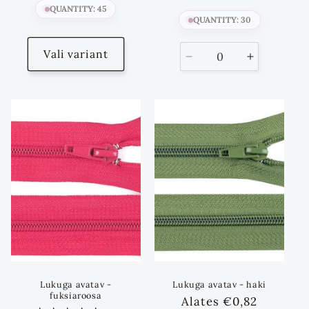
QUANTITY: 45
QUANTITY: 30
Vali variant
Vähenda
Suurenda
kogust
kogust
kuni
Lukuga avatav -
Lukuga avatav - haki
fuksiaroosa
Standards
Alates
€0,82