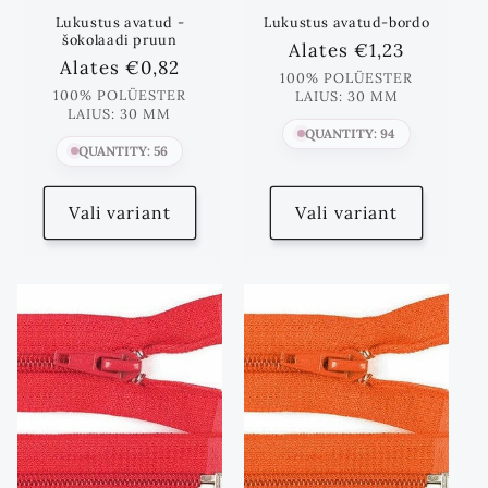
Lukustus avatud -
Lukustus avatud-bordo
šokolaadi pruun
Standards
Alates
€1,23
Standards
Alates
€0,82
hind
100% POLÜESTER
hind
100% POLÜESTER
LAIUS: 30 MM
LAIUS: 30 MM
QUANTITY: 94
QUANTITY: 56
Vali variant
Vali variant