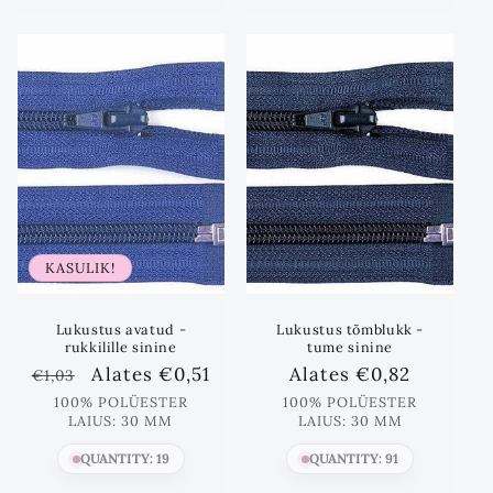
kogust
kogust
kogust
kogust
kuni
kuni
KASULIK!
Lukustus avatud -
Lukustus tõmblukk -
rukkilille sinine
tume sinine
Standards
Lõpphind
Alates
€0,51
Standards
Alates
€0,82
€1,03
hind
hind
100% POLÜESTER
100% POLÜESTER
LAIUS: 30 MM
LAIUS: 30 MM
QUANTITY: 19
QUANTITY: 91