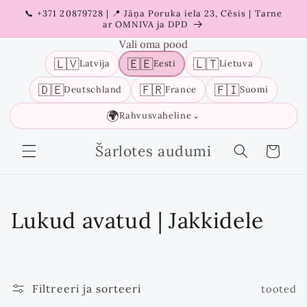
Liigu
📞 +371 20879728 | 📍 Jāņa Poruka iela 23, Cēsis | Tarne
sisu
ar OMNIVA ja DPD
juurde
Vali oma pood
🇱🇻
🇪🇪
🇱🇹
Latvija
Eesti
Lietuva
🇩🇪
🇫🇷
🇫🇮
Deutschland
France
Suomi
🌍
Rahvusvaheline
⌄
Šarlotes audumi
Ostukorv
K
Lukud avatud | Jakkidele
o
g
Filtreeri ja sorteeri
tooted
u