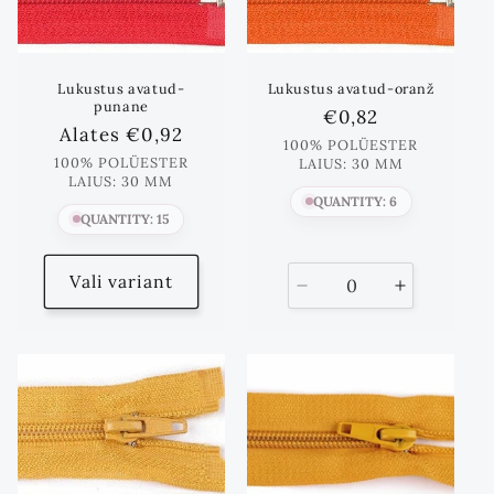
Lukustus avatud-
Lukustus avatud-oranž
punane
Standards
€0,82
Standards
Alates
€0,92
hind
100% POLÜESTER
hind
100% POLÜESTER
LAIUS: 30 MM
LAIUS: 30 MM
QUANTITY: 6
QUANTITY: 15
Vali variant
Vähenda
Suurenda
kogust
kogust
kuni