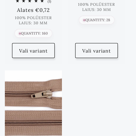
1
(1)
hind
100% POLÜESTER
Koos
Standards
Alates
€0,72
LAIUS: 30 MM
arvustused
hind
100% POLÜESTER
QUANTITY: 28
LAIUS: 30 MM
QUANTITY: 160
Vali variant
Vali variant