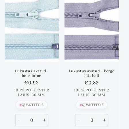
Lukustus avatud-
Lukustus avatud - kerge
helesinine
lilla hall
Standards
€0,92
Standards
€0,82
hind
hind
100% POLÜESTER
100% POLÜESTER
LAIUS: 30 MM
LAIUS: 30 MM
QUANTITY: 6
QUANTITY: 5
Vähenda
Suurenda
Vähenda
Suurenda