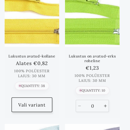
Lukustus avatud-kollane
Lukustus on avatud-erks
roheline
Standards
Alates
€0,82
Standards
€1,23
hind
100% POLÜESTER
hind
100% POLÜESTER
LAIUS: 30 MM
LAIUS: 30 MM
QUANTITY: 38
QUANTITY: 10
Vali variant
Vähenda
Suurenda
kogust
kogust
kuni