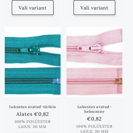
Vali variant
Vali variant
Lukustus avatud-türkiis
Lukustus avatud-
helesinine
Standards
Alates
€0,82
Standards
€0,82
hind
100% POLÜESTER
hind
100% POLÜESTER
LAIUS: 30 MM
LAIUS: 30 MM