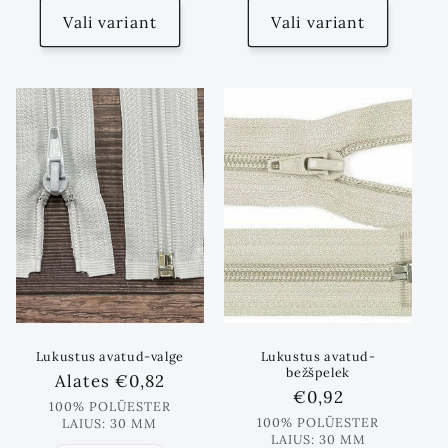
Vali variant
Vali variant
Lukustus avatud-valge
Lukustus avatud-
bežšpelek
Standards
Alates
€0,82
Standards
€0,92
hind
100% POLÜESTER
hind
100% POLÜESTER
LAIUS: 30 MM
LAIUS: 30 MM