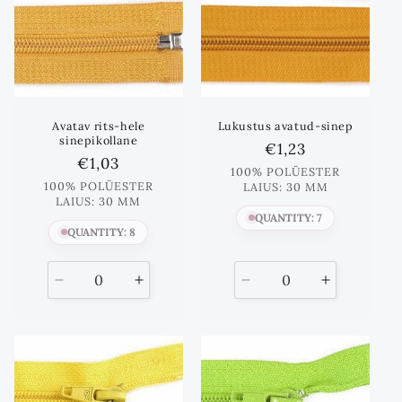
Avatav rits-hele
Lukustus avatud-sinep
sinepikollane
Standards
€1,23
Standards
€1,03
hind
100% POLÜESTER
hind
100% POLÜESTER
LAIUS: 30 MM
LAIUS: 30 MM
QUANTITY: 7
QUANTITY: 8
Vähenda
Suurenda
Vähenda
Suurenda
kogust
kogust
kogust
kogust
kuni
kuni