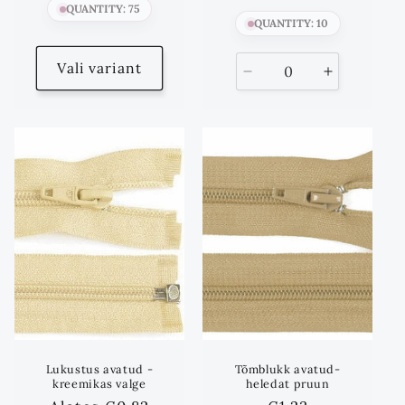
QUANTITY: 75
QUANTITY: 10
Vali variant
Vähenda
Suurenda
kogust
kogust
kuni
Lukustus avatud -
Tõmblukk avatud-
kreemikas valge
heledat pruun