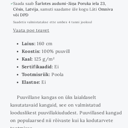
Saada saab
Šarlotes audumi-Jāņa Poruka iela 23,
Cēsis, Latvija
, samuti saadame üle kogu Läti
Omniva
või DPD
Saadetis valmistatakse ette umbes 4 tunni jooksul
Vaata poe teavet
Laius:
160 cm
Koostis:
100% puuvill
Kaal:
125 g/m²
Sertifikaadid:
Ei
Tootmisriik:
Poola
Elastne:
Ei
Puuvillane kangas on üks laialdaselt
kasutatavaid kangaid, see on valmistatud
looduslikest puuvillakiududest. Puuvillased kangad
on populaarsed nii rõivaste kui ka kodutarvete