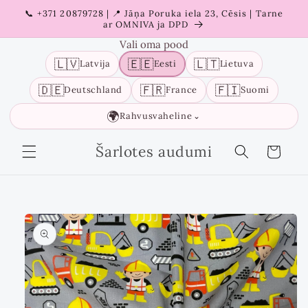
Liigu
📞 +371 20879728 | 📍 Jāņa Poruka iela 23, Cēsis | Tarne
sisu
ar OMNIVA ja DPD
juurde
Vali oma pood
🇱🇻
🇪🇪
🇱🇹
Latvija
Eesti
Lietuva
🇩🇪
🇫🇷
🇫🇮
Deutschland
France
Suomi
🌍
Rahvusvaheline
⌄
Šarlotes audumi
Ostukorv
Liigu
tooteinfo
juurde