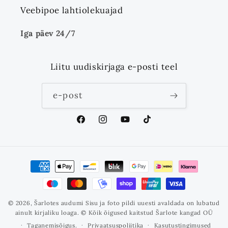
Veebipoe lahtiolekuajad
Iga päev 24/7
Liitu uudiskirjaga e-posti teel
e-post
Facebook
Instagram
YouTube
TikTok
Makseviisid
© 2026,
Šarlotes audumi
Sisu ja foto pildi uuesti avaldada on lubatud
ainult kirjaliku loaga. © Kõik õigused kaitstud Šarlote kangad OÜ
Taganemisõigus.
Privaatsuspoliitika
Kasutustingimused