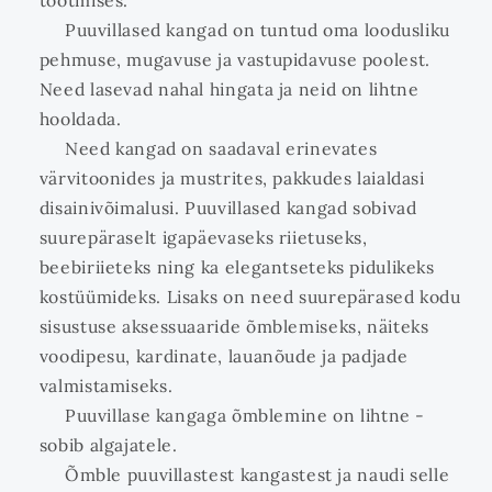
tootmises.
Puuvillased kangad on tuntud oma loodusliku
pehmuse, mugavuse ja vastupidavuse poolest.
Need lasevad nahal hingata ja neid on lihtne
hooldada.
Need kangad on saadaval erinevates
värvitoonides ja mustrites, pakkudes laialdasi
disainivõimalusi. Puuvillased kangad sobivad
suurepäraselt igapäevaseks riietuseks,
beebiriieteks ning ka elegantseteks pidulikeks
kostüümideks. Lisaks on need suurepärased kodu
sisustuse aksessuaaride õmblemiseks, näiteks
voodipesu, kardinate, lauanõude ja padjade
valmistamiseks.
Puuvillase kangaga õmblemine on lihtne -
sobib algajatele.
Õmble puuvillastest kangastest ja naudi selle