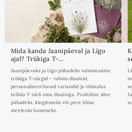
Mida kanda Jaanipäeval ja Līgo
K
ajal? Trükiga T-...
s
Jaanipäevaks ja Līgo pühadeks valmistasime
L
trükiga T-särgid – valmis disainid,
m
personaliseeritavad variandid ja võimalus
s
tellida T-särk oma disainiga. Praktiline idee
J
pühadeks, kingituseks või pere ühise
s
meeleolu loomiseks.