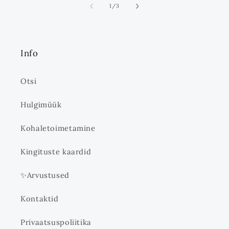
ei
1
/
3
Info
Otsi
Hulgimüük
Kohaletoimetamine
Kingituste kaardid
✨Arvustused
Kontaktid
Privaatsuspoliitika