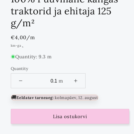
traktorid ja ehitaja 125
g/m²
Standards
€4,00
/m
hind
km-ga
.
Quantity: 9.3 m
Quantity
Quantity
m
🚚
Eeldatav tarneaeg:
kolmapäev, 12. august
Lisa ostukorvi