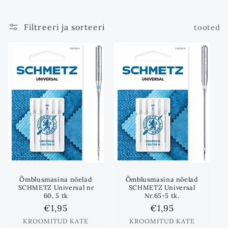
m
Filtreeri ja sorteeri
tooted
i
k
:
Õmblusmasina nõelad
Õmblusmasina nõelad
SCHMETZ Universal nr
SCHMETZ Universal
60, 5 tk
Nr.65-5 tk.
Standards
€1,95
Standards
€1,95
hind
hind
KROOMITUD KATE
KROOMITUD KATE