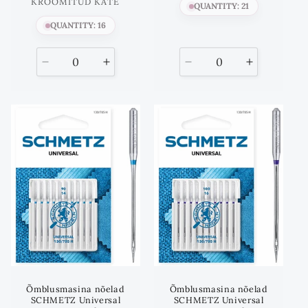
hind
KROOMITUD KATE
QUANTITY: 21
QUANTITY: 16
Vähenda
Suurenda
Vähenda
Suurenda
kogust
kogust
kogust
kogust
kuni
kuni
Õmblusmasina nõelad
Õmblusmasina nõelad
SCHMETZ Universal
SCHMETZ Universal