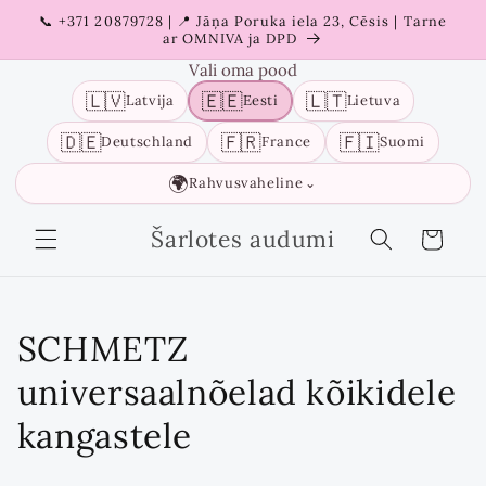
Liigu
📞 +371 20879728 | 📍 Jāņa Poruka iela 23, Cēsis | Tarne
sisu
ar OMNIVA ja DPD
juurde
Vali oma pood
🇱🇻
🇪🇪
🇱🇹
Latvija
Eesti
Lietuva
🇩🇪
🇫🇷
🇫🇮
Deutschland
France
Suomi
🌍
Rahvusvaheline
⌄
Šarlotes audumi
Ostukorv
K
SCHMETZ
o
universaalnõelad kõikidele
g
kangastele
u