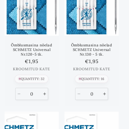
Õmblusmasina nõelad
Õmblusmasina nõelad
SCHMETZ Universal
SCHMETZ Universal
Nr.120-5 tk.
Nr.130 - 5 tk.
Standards
€1,95
Standards
€1,95
hind
hind
KROOMITUD KATE
KROOMITUD KATE
QUANTITY: 32
QUANTITY: 16
Vähenda
Suurenda
Vähenda
Suurenda
kogust
kogust
kogust
kogust
kuni
kuni