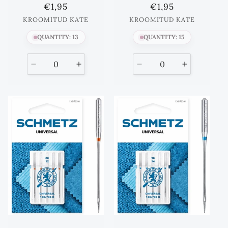
Standards
€1,95
Standards
€1,95
hind
hind
KROOMITUD KATE
KROOMITUD KATE
QUANTITY: 13
QUANTITY: 15
Vähenda
Suurenda
Vähenda
Suurenda
kogust
kogust
kogust
kogust
kuni
kuni