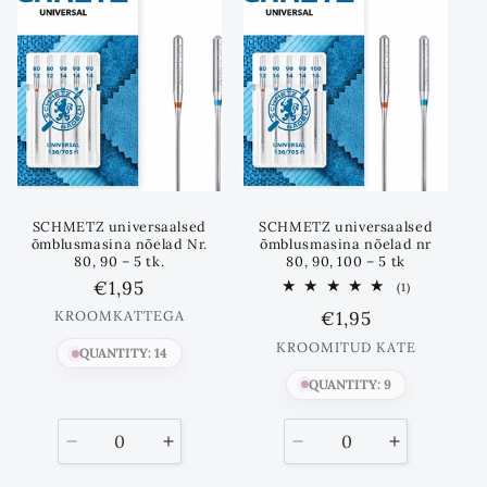
SCHMETZ universaalsed
SCHMETZ universaalsed
õmblusmasina nõelad Nr.
õmblusmasina nõelad nr
80, 90 – 5 tk.
80, 90, 100 – 5 tk
Standards
€1,95
1
(1)
Koos
hind
Standards
€1,95
KROOMKATTEGA
arvustused
hind
KROOMITUD KATE
QUANTITY: 14
QUANTITY: 9
Vähenda
Suurenda
Vähenda
Suurenda
kogust
kogust
kogust
kogust