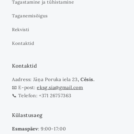
Tagastamine ja tühistamine
Taganemisõigus
Rekvisti
Kontaktid
Kontaktid
Aadress: Jāņa Poruka iela 23
, Cēsis.
📧 E-post:
eksg.sia@gmail.com
📞 Telefon: +371 26757363
Külastusaeg
Esmaspäev
: 9:00-17:00