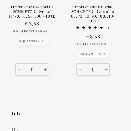
Õmblusmasina nõelad
Õmblusmasina nõelad
SCHMETZ Universal
SCHMETZ Universal nr
Nr.70, 80, 90, 100 – 10 tk
60, 70, 80, 90, 100, 110-
10 tk.
Standards
€3,58
1
(1)
hind
KROOMITUD KATE
Koos
Standards
€3,58
arvustused
QUANTITY: 17
hind
KROOMITUD KATE
QUANTITY: 9
Vähenda
Suurenda
Vähenda
Suurenda
kogust
kogust
kogust
kogust
kuni
kuni
Info
Otsi