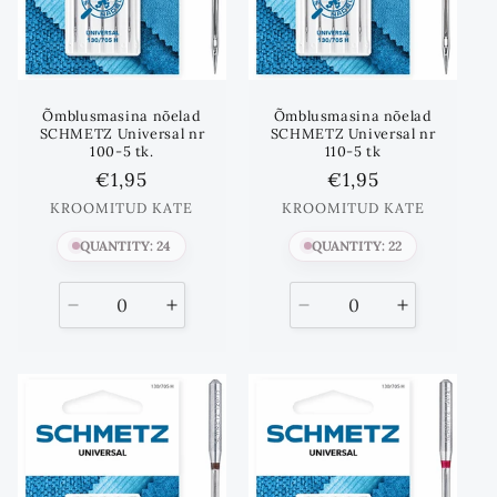
Õmblusmasina nõelad
Õmblusmasina nõelad
SCHMETZ Universal nr
SCHMETZ Universal nr
100-5 tk.
110-5 tk
Standards
€1,95
Standards
€1,95
hind
hind
KROOMITUD KATE
KROOMITUD KATE
QUANTITY: 24
QUANTITY: 22
Vähenda
Suurenda
Vähenda
Suurenda
kogust
kogust
kogust
kogust
kuni
kuni