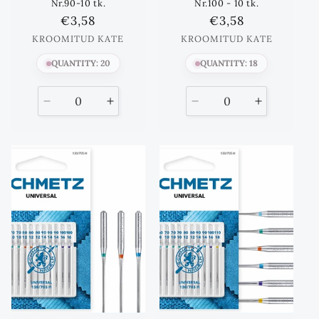
Nr.90-10 tk.
Nr.100 - 10 tk.
Standards
€3,58
Standards
€3,58
hind
hind
KROOMITUD KATE
KROOMITUD KATE
QUANTITY: 20
QUANTITY: 18
Vähenda
Suurenda
Vähenda
Suurenda
kogust
kogust
kogust
kogust
kuni
kuni