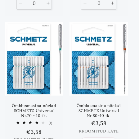
Vähenda
Suurenda
Vähenda
Suurenda
kogust
kogust
kogust
kogust
kuni
kuni
Õmblusmasina nõelad
Õmblusmasina nõelad
SCHMETZ Universal
SCHMETZ Universal
Nr.70 - 10 tk.
Nr.80-10 tk.
Standards
€3,58
1
(1)
Koos
hind
Standards
€3,58
KROOMITUD KATE
arvustused