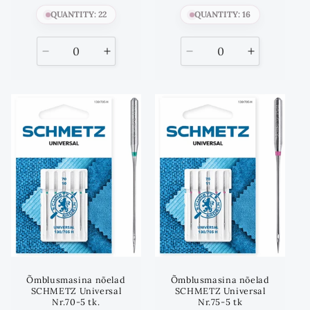
QUANTITY: 22
QUANTITY: 16
Vähenda
Suurenda
Vähenda
Suurenda
kogust
kogust
kogust
kogust
kuni
kuni
Õmblusmasina nõelad
Õmblusmasina nõelad
SCHMETZ Universal
SCHMETZ Universal
Nr.70-5 tk.
Nr.75-5 tk