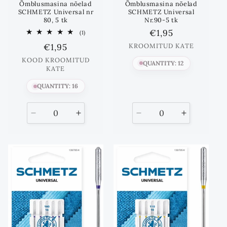
Õmblusmasina nõelad
Õmblusmasina nõelad
SCHMETZ Universal nr
SCHMETZ Universal
80, 5 tk
Nr.90-5 tk
Standards
€1,95
1
(1)
Koos
hind
Standards
€1,95
KROOMITUD KATE
arvustused
hind
KOOD KROOMITUD
QUANTITY: 12
KATE
QUANTITY: 16
Vähenda
Suurenda
Vähenda
Suurenda
kogust
kogust
kogust
kogust
kuni
kuni