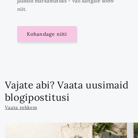
jääksid märkamatuks - vali kangale sobiv
niit.
Kohandage niiti
Vajate abi? Vaata uusimaid
blogipostitusi
Vaata rohkem