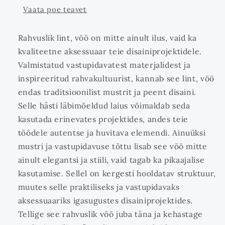
Vaata poe teavet
Rahvuslik lint, vöö on mitte ainult ilus, vaid ka
kvaliteetne aksessuaar teie disainiprojektidele.
Valmistatud vastupidavatest materjalidest ja
inspireeritud rahvakultuurist, kannab see lint, vöö
endas traditsioonilist mustrit ja peent disaini.
Selle hästi läbimõeldud laius võimaldab seda
kasutada erinevates projektides, andes teie
töödele autentse ja huvitava elemendi. Ainuüksi
mustri ja vastupidavuse tõttu lisab see vöö mitte
ainult elegantsi ja stiili, vaid tagab ka pikaajalise
kasutamise. Sellel on kergesti hooldatav struktuur,
muutes selle praktiliseks ja vastupidavaks
aksessuaariks igasugustes disainiprojektides.
Tellige see rahvuslik vöö juba täna ja kehastage