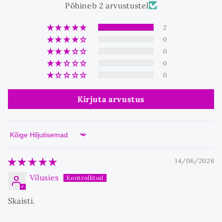
Põhineb 2 arvustustel
2
0
0
0
0
Kirjuta arvustus
Sort by
14/06/2026
Vīlusies
Skaisti.