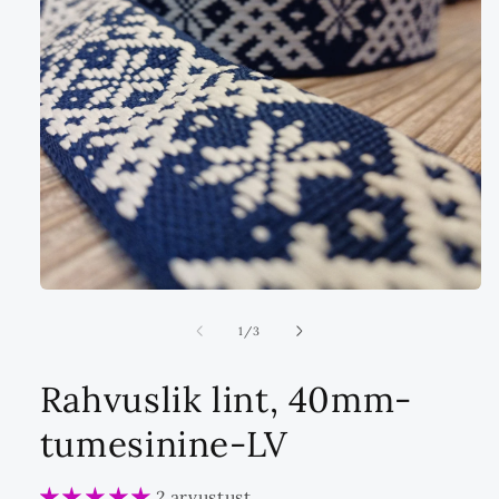
Ava
multimeedia
1
ei
1
/
3
modaalrežiimis
Rahvuslik lint, 40mm-
tumesinine-LV
2 arvustust