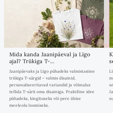
Mida kanda Jaanipäeval ja Līgo
K
ajal? Trükiga T-...
s
Jaanipäevaks ja Līgo pühadeks valmistasime
L
trükiga T-särgid – valmis disainid,
m
personaliseeritavad variandid ja võimalus
s
tellida T-särk oma disainiga. Praktiline idee
J
pühadeks, kingituseks või pere ühise
s
meeleolu loomiseks.