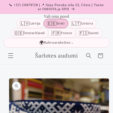
Liigu
📞 +371 20879728 | 📍 Jāņa Poruka iela 23, Cēsis | Tarne
sisu
ar OMNIVA ja DPD
juurde
Vali oma pood
🇱🇻
🇪🇪
🇱🇹
Latvija
Eesti
Lietuva
🇩🇪
🇫🇷
🇫🇮
Deutschland
France
Suomi
🌍
Rahvusvaheline
⌄
Šarlotes audumi
Ostukorv
Liigu
tooteinfo
juurde