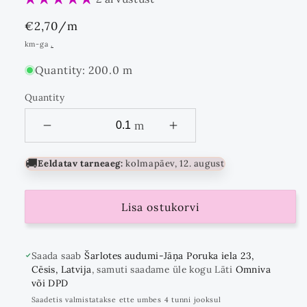
Standards
€2,70
/m
hind
km-ga
.
Quantity: 200.0 m
Quantity
Quantity
m
🚚
Eeldatav tarneaeg:
kolmapäev, 12. august
Lisa ostukorvi
Saada saab
Šarlotes audumi-Jāņa Poruka iela 23,
Cēsis, Latvija
, samuti saadame üle kogu Läti
Omniva
või DPD
Saadetis valmistatakse ette umbes 4 tunni jooksul