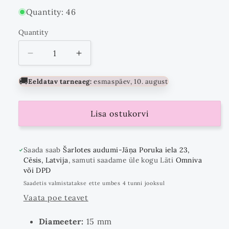
Quantity: 46
Quantity
Quantity
Vähenda
Suurenda
kogust
kogust
kuni
🚚
Eeldatav tarneaeg:
esmaspäev, 10. august
Lisa ostukorvi
Saada saab
Šarlotes audumi-Jāņa Poruka iela 23,
Cēsis, Latvija
, samuti saadame üle kogu Läti
Omniva
või DPD
Saadetis valmistatakse ette umbes 4 tunni jooksul
Vaata poe teavet
Diameeter:
15 mm