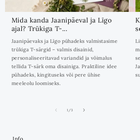
Mida kanda Jaanipäeval ja Līgo
K
ajal? Trükiga T-...
s
Jaanipäevaks ja Līgo pühadeks valmistasime
L
trükiga T-särgid – valmis disainid,
m
personaliseeritavad variandid ja võimalus
s
tellida T-särk oma disainiga. Praktiline idee
J
pühadeks, kingituseks või pere ühise
s
meeleolu loomiseks.
ei
1
/
3
Info