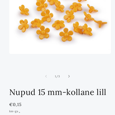
Ava
multimeedia
1
modaalrežiimis
ei
1
/
3
Nupud 15 mm-kollane lill
Standards
€0,15
hind
km-ga
.