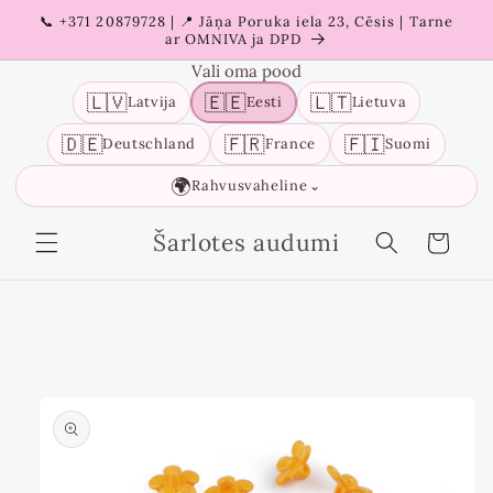
Liigu
📞 +371 20879728 | 📍 Jāņa Poruka iela 23, Cēsis | Tarne
sisu
ar OMNIVA ja DPD
juurde
Vali oma pood
🇱🇻
🇪🇪
🇱🇹
Latvija
Eesti
Lietuva
🇩🇪
🇫🇷
🇫🇮
Deutschland
France
Suomi
🌍
Rahvusvaheline
⌄
Šarlotes audumi
Ostukorv
Liigu
tooteinfo
juurde