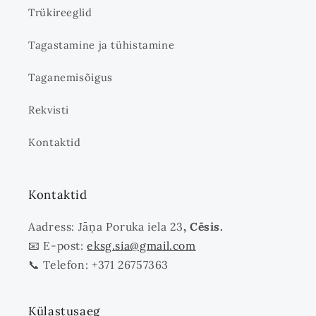
Trükireeglid
Tagastamine ja tühistamine
Taganemisõigus
Rekvisti
Kontaktid
Kontaktid
Aadress: Jāņa Poruka iela 23
, Cēsis.
📧 E-post:
eksg.sia@gmail.com
📞 Telefon: +371 26757363
Külastusaeg