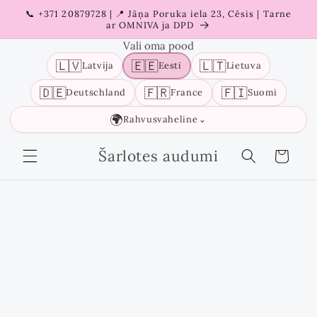
Liigu
📞 +371 20879728 | 📍 Jāņa Poruka iela 23, Cēsis | Tarne
sisu
ar OMNIVA ja DPD
juurde
Vali oma pood
🇱🇻
🇪🇪
🇱🇹
Latvija
Eesti
Lietuva
🇩🇪
🇫🇷
🇫🇮
Deutschland
France
Suomi
🌍
Rahvusvaheline
⌄
Šarlotes audumi
Ostukorv
Liigu
tooteinfo
juurde