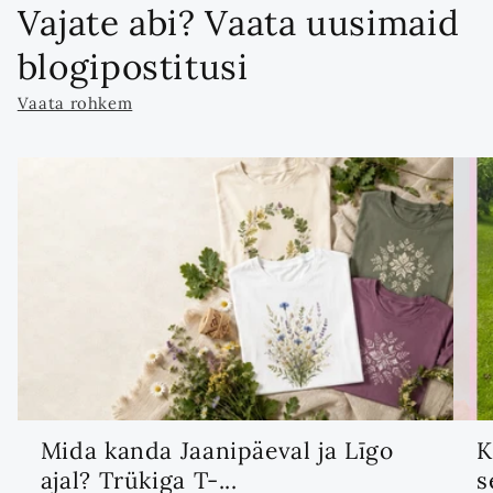
Vajate abi? Vaata uusimaid
blogipostitusi
Vaata rohkem
Mida kanda Jaanipäeval ja Līgo
K
ajal? Trükiga T-...
s