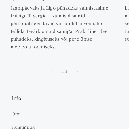
Jaanipäevaks ja Līgo pühadeks valmistasime
L
trükiga T-särgid – valmis disainid,
m
personaliseeritavad variandid ja võimalus
s
tellida T-särk oma disainiga. Praktiline idee
J
pühadeks, kingituseks või pere ühise
s
meeleolu loomiseks.
ei
1
/
3
Info
Otsi
Hulgimüük