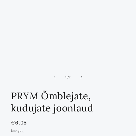
ei
1
/
7
PRYM Õmblejate,
kudujate joonlaud
Standards
€6,05
hind
km-ga
.