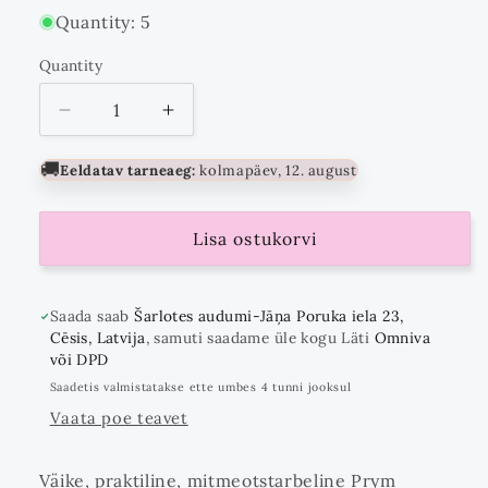
Quantity: 5
Quantity
Quantity
Vähenda
Suurenda
kogust
kogust
kuni
🚚
Eeldatav tarneaeg:
kolmapäev, 12. august
Lisa ostukorvi
Saada saab
Šarlotes audumi-Jāņa Poruka iela 23,
Cēsis, Latvija
, samuti saadame üle kogu Läti
Omniva
või DPD
Saadetis valmistatakse ette umbes 4 tunni jooksul
Vaata poe teavet
Väike, praktiline, mitmeotstarbeline Prym