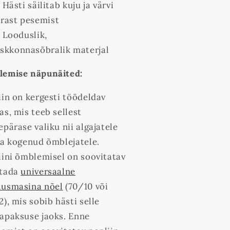
Hästi säilitab kuju ja värvi
rast pesemist
Looduslik,
skkonnasõbralik materjal
emise näpunäited:
iin on kergesti töödeldav
as, mis teeb sellest
epärase valiku nii algajatele
ka kogenud õmblejatele.
iini õmblemisel on soovitatav
utada
universaalne
usmasina nõel
(70/10 või
2), mis sobib hästi selle
apaksuse jaoks. Enne