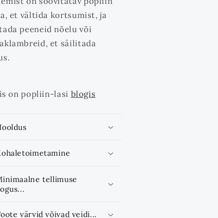
emist on soovitatav popliin
a, et vältida kortsumist, ja
tada peeneid nõelu või
aklambreid, et säilitada
us.
on popliin-lasi
blogis
Hooldus
Kohaletoimetamine
inimaalne tellimuse
ogus...
oote värvid võivad veidi...