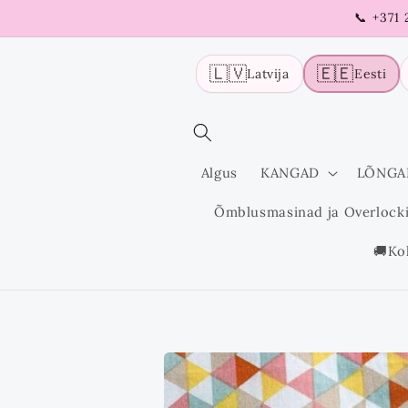
Liigu
📞 +371
sisu
juurde
🇱🇻
🇪🇪
Latvija
Eesti
Algus
KANGAD
LÕNGA
Õmblusmasinad ja Overlock
🚚Ko
Liigu
tooteinfo
juurde