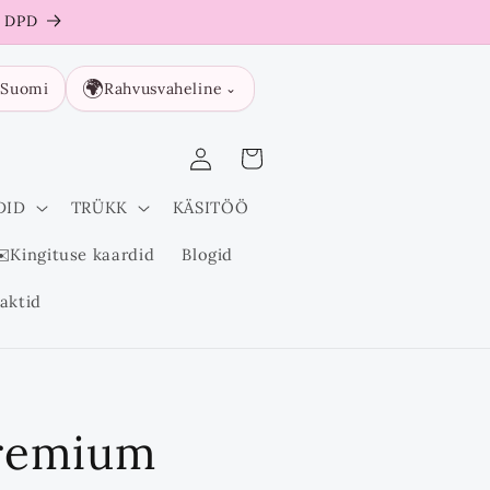
a DPD

🌍
Suomi
Rahvusvaheline
⌄
Logi
Ostukorv
sisse
DID
TRÜKK
KÄSITÖÖ
️Kingituse kaardid
Blogid
aktid
remium