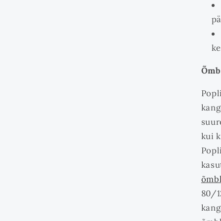
pä
ke
Õmbl
Popl
kang
suur
kui 
Popl
kas
õmbl
80/1
kang