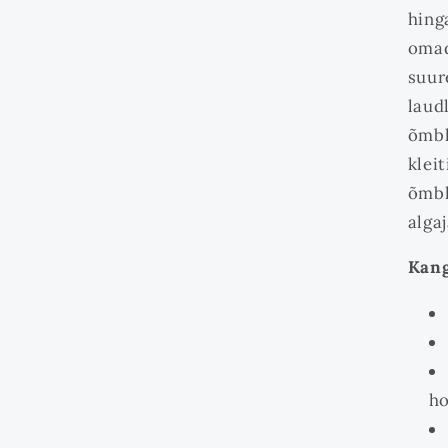
hing
omad
suur
laud
õmbl
klei
õmbl
algaj
Kang
ho