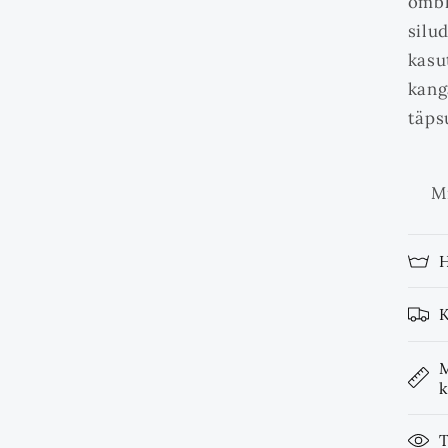
õmbl
silud
kasu
kang
täps
Mis 
M
k
T