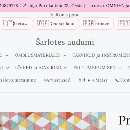
 20879728 | 📍 Jāņa Poruka iela 23, Cēsis | Tarne ar OMNIVA j
Vali oma pood
🇱🇹
🇩🇪
🇫🇷
🇫
Lietuva
Deutschland
France
Šarlotes audumi
D
ÕMBLUSMATERJALID
TARVIKUD ja INSTRUMEN
id
LÕIKED ja AJAKIRJAD
ERITI PAKKUMISED
✉
haletoimetamine
⭐Arvustused
👨‍👩‍👧‍👦Meist
📞Kont
P