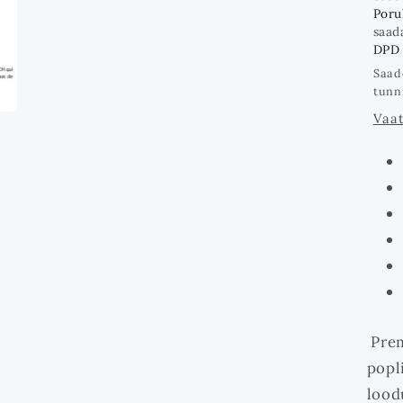
3
Poruk
modaalrežiimis
saad
DPD
Saad
tunn
Vaat
Prem
popl
lood