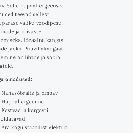
av. Selle hüpoallergeensed
used teevad sellest
epärase valiku voodipesu,
linade ja rõivaste
emiseks. Ideaalne kangas
tide jaoks. Puuvillakangast
emine on lihtne ja sobib
atele.
a omadused:
Nahasõbralik ja hingav
Hüpoallergeenne
Kestvad ja kergesti
oldatavad
Ära kogu staatilist elektrit