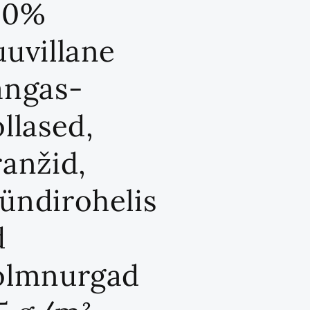
00%
uuvillane
angas-
llased,
ranžid,
ündirohelis
d
olmnurgad