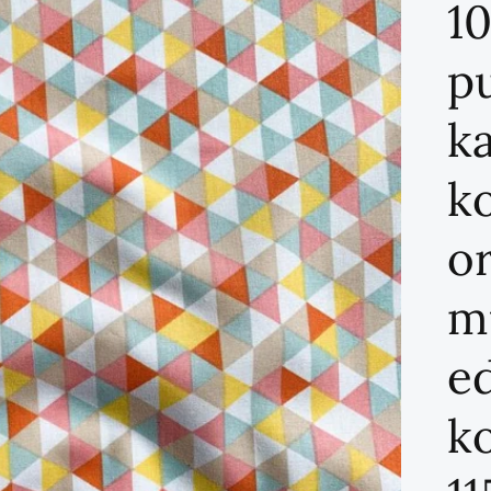
1
p
k
ko
o
m
e
k