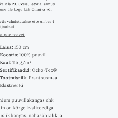
a iela 23, Cēsis, Latvija
, samuti
ame üle kogu Läti
Omniva või
etis valmistatakse ette umbes 4
i jooksul
a poe teavet
Laius:
150 cm
Koostis:
100% puuvill
Kaal:
115 g/m²
Sertifikaadid:
Oeko-Tex®
Tootmisriik:
Prantsusmaa
Elastne:
Ei
ium puuvillakangas ehk
iin on kõrge kvaliteediga
uslik kangas, nahasõbralik ja