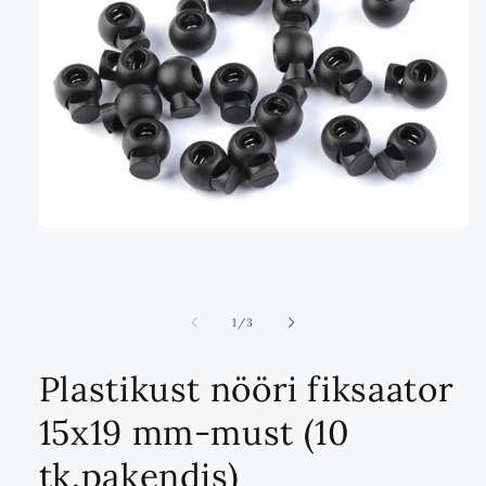
Ava
multimeedia
1
modaalrežiimis
ei
1
/
3
Plastikust nööri fiksaator
15x19 mm-must (10
tk.pakendis)