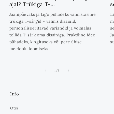
ajal? Trükiga T-...
s
Jaanipäevaks ja Līgo pühadeks valmistasime
L
trükiga T-särgid – valmis disainid,
m
personaliseeritavad variandid ja võimalus
s
tellida T-särk oma disainiga. Praktiline idee
J
pühadeks, kingituseks või pere ühise
s
meeleolu loomiseks.
ei
1
/
3
Info
Otsi