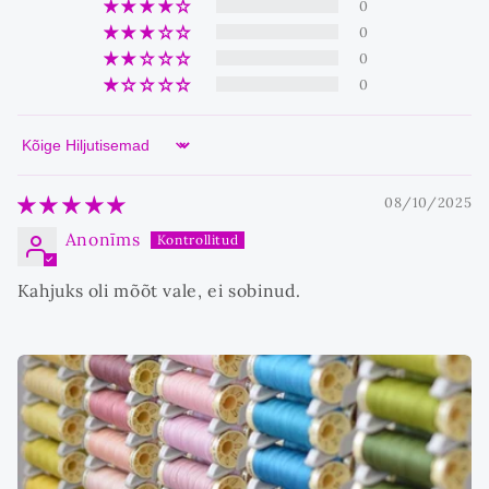
0
0
0
0
Sort by
08/10/2025
Anonīms
Kahjuks oli mõõt vale, ei sobinud.