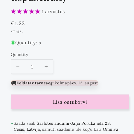
1 arvustus
Standards
€1,23
hind
km-ga
.
Quantity: 5
Quantity
Quantity
Vähenda
Suurenda
kogust
kogust
kuni
🚚
Eeldatav tarneaeg:
kolmapäev, 12. august
Lisa ostukorvi
Saada saab
Šarlotes audumi-Jāņa Poruka iela 23,
Cēsis, Latvija
, samuti saadame üle kogu Läti
Omniva