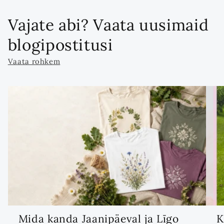
Vajate abi? Vaata uusimaid
blogipostitusi
Vaata rohkem
Mida kanda Jaanipäeval ja Līgo
K