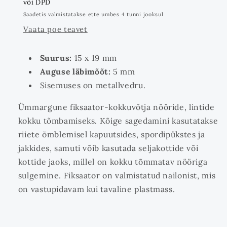
või DPD
Saadetis valmistatakse ette umbes 4 tunni jooksul
Vaata poe teavet
Suurus:
15 x 19 mm
Auguse läbimõõt:
5 mm
Sisemuses on metallvedru.
Ümmargune fiksaator-kokkuvõtja nööride, lintide
kokku tõmbamiseks. Kõige sagedamini kasutatakse
riiete õmblemisel kapuutsides, spordipükstes ja
jakkides, samuti võib kasutada seljakottide või
kottide jaoks, millel on kokku tõmmatav nööriga
sulgemine. Fiksaator on valmistatud nailonist, mis
on vastupidavam kui tavaline plastmass.