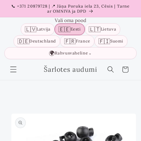
Liigu
📞 +371 20879728 | 📍 Jāņa Poruka iela 23, Cēsis | Tarne
sisu
ar OMNIVA ja DPD
juurde
Vali oma pood
🇱🇻
🇪🇪
🇱🇹
Latvija
Eesti
Lietuva
🇩🇪
🇫🇷
🇫🇮
Deutschland
France
Suomi
🌍
Rahvusvaheline
⌄
Šarlotes audumi
Ostukorv
Liigu
tooteinfo
juurde