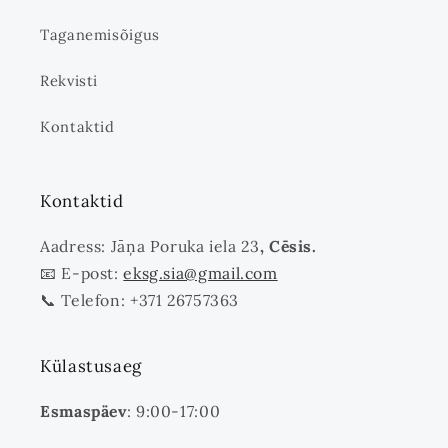
Taganemisõigus
Rekvisti
Kontaktid
Kontaktid
Aadress: Jāņa Poruka iela 23
, Cēsis.
📧 E-post:
eksg.sia@gmail.com
📞 Telefon: +371 26757363
Külastusaeg
Esmaspäev
: 9:00-17:00