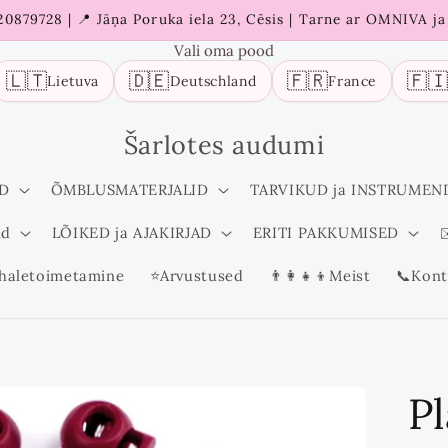
 20879728 | 📍 Jāņa Poruka iela 23, Cēsis | Tarne ar OMNIVA j
Vali oma pood
🇱🇹
🇩🇪
🇫🇷
🇫
Lietuva
Deutschland
France
Šarlotes audumi
D
ÕMBLUSMATERJALID
TARVIKUD ja INSTRUMEN
id
LÕIKED ja AJAKIRJAD
ERITI PAKKUMISED
✉
haletoimetamine
⭐Arvustused
👨‍👩‍👧‍👦Meist
📞Kont
Pl