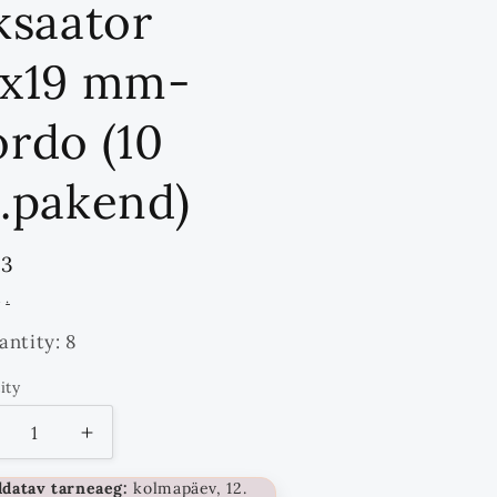
ksaator
5x19 mm-
ordo (10
k.pakend)
ndards
23
d
a
.
antity: 8
ity
tity
ähenda
Suurenda
ogust
kogust
ldatav tarneaeg:
kolmapäev, 12.
kuni