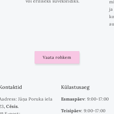
või eriliseks suvekleidiks.
mi
ja
ko
a
Vaata rohkem
Kontaktid
Külastusaeg
Aadress: Jāņa Poruka iela
Esmaspäev
: 9:00-17:00
23
, Cēsis.
Teisipäev
: 9:00-17:00
📧 E-post: