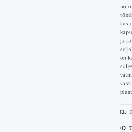
nöör
tõmb
kasu
kapu
jakk
selja
on k
sulg
valm
vast
plas
T