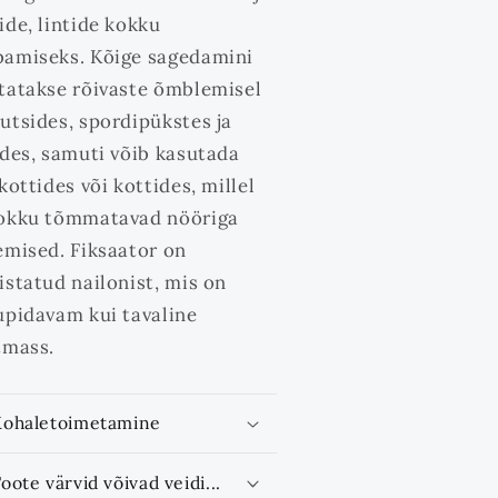
ide, lintide kokku
amiseks. Kõige sagedamini
tatakse rõivaste õmblemisel
utsides, spordipükstes ja
ides, samuti võib kasutada
kottides või kottides, millel
okku tõmmatavad nööriga
emised. Fiksaator on
istatud nailonist, mis on
upidavam kui tavaline
tmass.
Kohaletoimetamine
oote värvid võivad veidi...