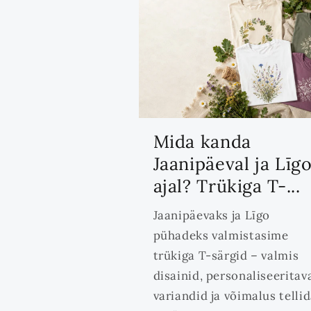
Mida kanda
Jaanipäeval ja Līg
ajal? Trükiga T-...
Jaanipäevaks ja Līgo
pühadeks valmistasime
trükiga T-särgid – valmis
disainid, personaliseeritav
variandid ja võimalus telli