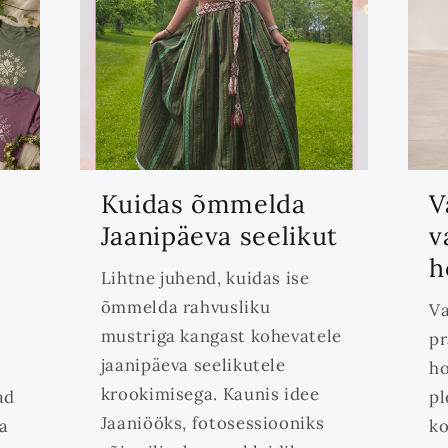
Kuidas õmmelda
V
o
Jaanipäeva seelikut
v
h
Lihtne juhend, kuidas ise
õmmelda rahvusliku
Va
mustriga kangast kohevatele
pr
jaanipäeva seelikutele
ho
krookimisega. Kaunis idee
ad
pl
Jaaniööks, fotosessiooniks
da
ko