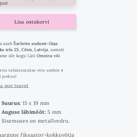
gust
Lisa ostukorvi
a saab
Šarlotes audumi-Jāņa
a iela 23, Cēsis, Latvija
, samuti
ame üle kogu Läti
Omniva või
etis valmistatakse ette umbes 4
i jooksul
a poe teavet
Suurus:
15 x 19 mm
Auguse läbimõõt:
5 mm
Sisemuses on metallvedru.
rgune fiksaator-kokkuvõtja