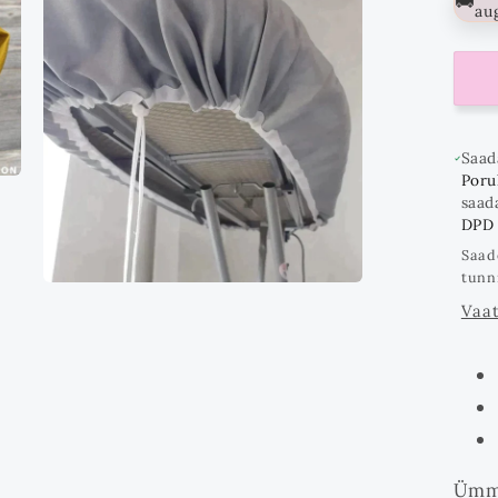
🚚
au
Saad
Poruk
saad
DPD
Saad
tunn
Ava
multimeedia
Vaat
3
modaalrežiimis
Ümma