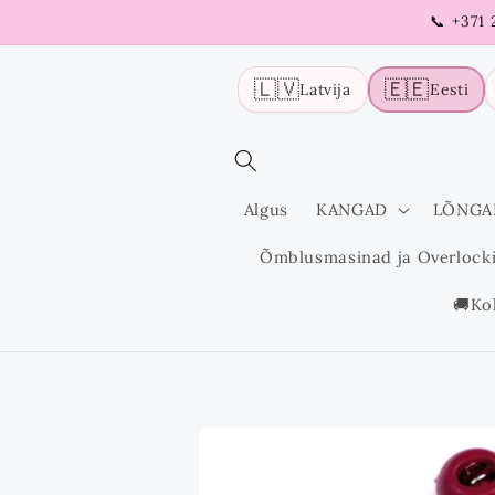
Liigu
📞 +371
sisu
juurde
🇱🇻
🇪🇪
Latvija
Eesti
Algus
KANGAD
LÕNGA
Õmblusmasinad ja Overlock
🚚Ko
Liigu
tooteinfo
juurde