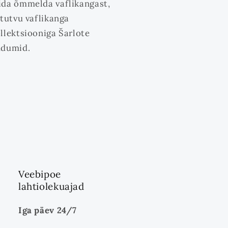
da õmmelda vaflikangast,
 tutvu vaflikanga
llektsiooniga Šarlote
udumid.
Veebipoe
lahtiolekuajad
Iga päev 24/7