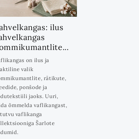
ahvelkangas: ilus
ahvelkangas
ommikumantlite...
flikangas on ilus ja
aktiline valik
mmikumantlite, rätikute,
eedide, ponšode ja
dutekstiili jaoks. Uuri,
da õmmelda vaflikangast,
 tutvu vaflikanga
llektsiooniga Šarlote
udumid.