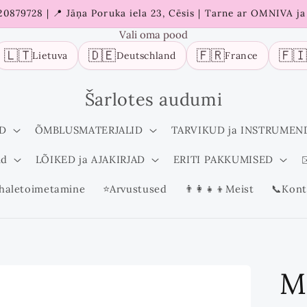
 20879728 | 📍 Jāņa Poruka iela 23, Cēsis | Tarne ar OMNIVA j
Vali oma pood
🇱🇹
🇩🇪
🇫🇷
🇫
Lietuva
Deutschland
France
Šarlotes audumi
D
ÕMBLUSMATERJALID
TARVIKUD ja INSTRUMEN
id
LÕIKED ja AJAKIRJAD
ERITI PAKKUMISED
✉
haletoimetamine
⭐Arvustused
👨‍👩‍👧‍👦Meist
📞Kont
M