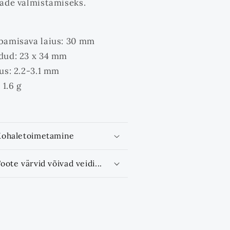
ade valmistamiseks.
amisava laius: 30 mm
ud: 23 x 34 mm
us: 2.2-3.1 mm
 1.6 g
Kohaletoimetamine
oote värvid võivad veidi...