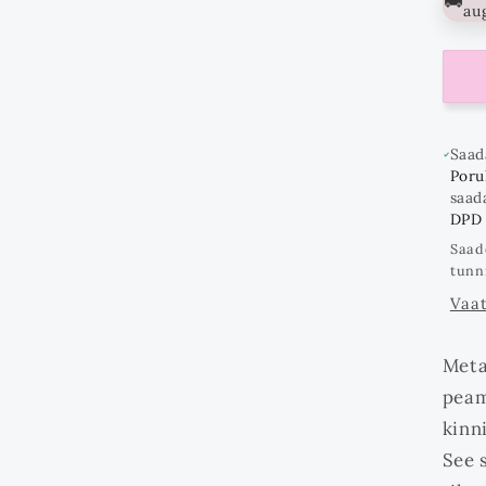
🚚
au
Saad
Poruk
saad
DPD
Saad
tunn
Vaat
Meta
peam
kinni
See 