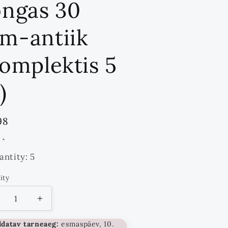
õngas 30
m-antiik
komplektis 5
)
ndards
98
d
a
.
antity: 5
ity
tity
ähenda
Suurenda
ogust
kogust
ldatav tarneaeg:
esmaspäev, 10.
kuni