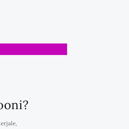
iooni?
erjale,