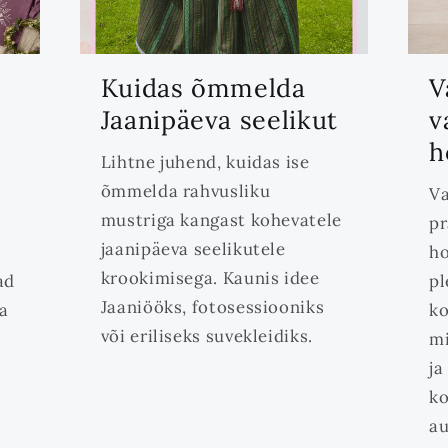
Kuidas õmmelda
V
o
Jaanipäeva seelikut
v
h
Lihtne juhend, kuidas ise
õmmelda rahvusliku
Va
mustriga kangast kohevatele
pr
jaanipäeva seelikutele
ho
krookimisega. Kaunis idee
ad
pl
Jaaniööks, fotosessiooniks
da
ko
või eriliseks suvekleidiks.
mi
ja
ko
a