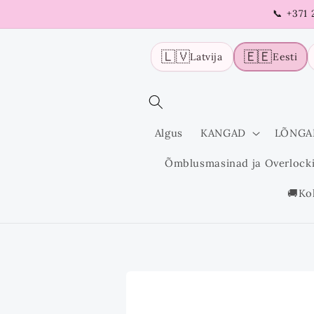
Liigu
📞 +371
sisu
juurde
🇱🇻
🇪🇪
Latvija
Eesti
Algus
KANGAD
LÕNGA
Õmblusmasinad ja Overlock
🚚Ko
Liigu
tooteinfo
juurde