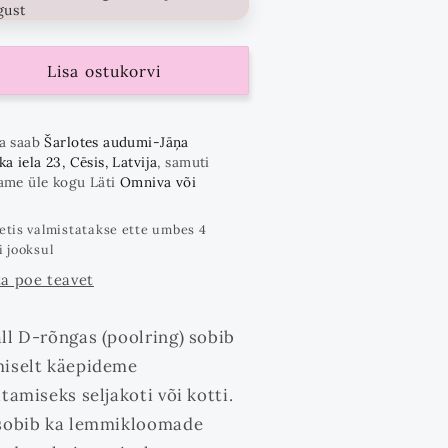
gust
Lisa ostukorvi
a saab
Šarlotes audumi-Jāņa
a iela 23, Cēsis, Latvija
, samuti
ame üle kogu Läti
Omniva või
etis valmistatakse ette umbes 4
i jooksul
a poe teavet
ll D-rõngas (poolring) sobib
iselt käepideme
tamiseks seljakoti või kotti.
sobib ka lemmikloomade