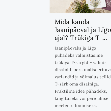
Mida kanda
Jaanipäeval ja Līg
ajal? Trükiga T-...
Jaanipäevaks ja Līgo
pühadeks valmistasime
trükiga T-särgid – valmis
disainid, personaliseeritav
variandid ja võimalus telli
T-särk oma disainiga.
Praktiline idee pühadeks,
kingituseks või pere ühise
meeleolu loomiseks.