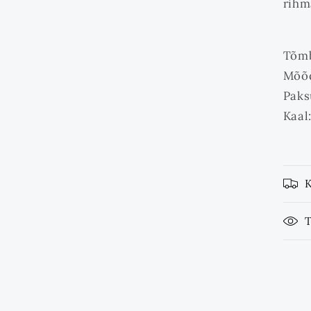
rihm
Tõmb
Mõõd
Paks
Kaal:
T