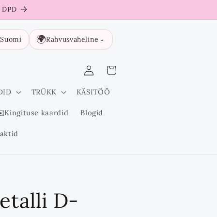
a DPD

🌍
Suomi
Rahvusvaheline
⌄
Logi
Ostukorv
sisse
DID
TRÜKK
KÄSITÖÖ
️Kingituse kaardid
Blogid
aktid
etalli D-