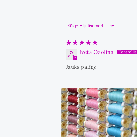
Sort by
Iveta Ozoliņa
Jauks palīgs