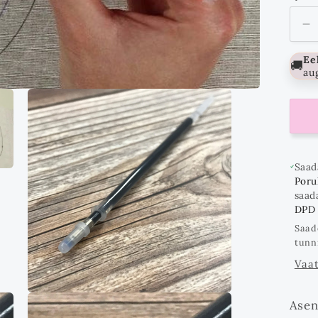
V
k
Ee
🚚
au
Saad
Poruk
saad
DPD
Saad
tunn
Vaat
Ava
Asen
multimeedia