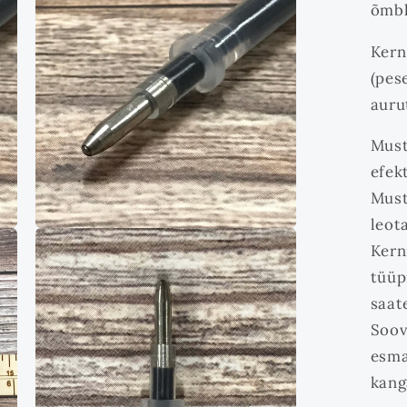
3
õmbl
modaalrežiimis
Kern
(pese
auru
Must
efek
Must
leot
Ava
multimeedia
Kern
5
tüüp
modaalrežiimis
saat
Soov
esma
kang