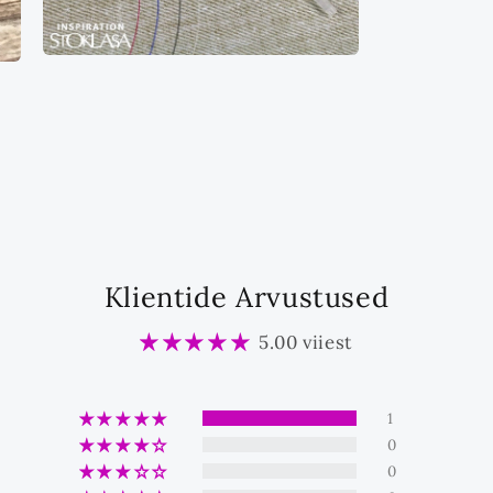
Ava
multimeedia
13
modaalrežiimis
Klientide Arvustused
5.00 viiest
1
0
0