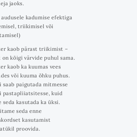
eja jaoks.
 audusele kadumise efektiga
misel, triikimisel või
tamisel)
er kaob pärast triikimist –
t on kõigi värvide puhul sama.
er kaob ka kuumas vees
ades või kuuma õhku puhus.
i saab paigutada mitmesse
i pastapliiatsitesse, kuid
e seda kasutada ka üksi.
itame seda enne
kordset kasutamist
atükil proovida.