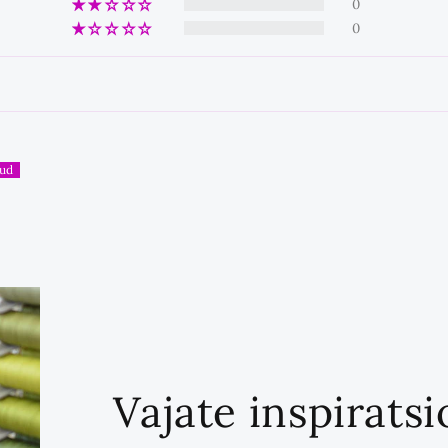
0
0
Vajate inspirats