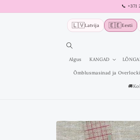
Liigu
📞 +371
sisu
juurde
🇱🇻
🇪🇪
Latvija
Eesti
Algus
KANGAD
LÕNGA
Õmblusmasinad ja Overlock
🚚Ko
Liigu
tooteinfo
juurde