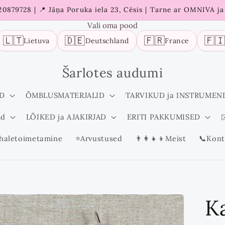
 20879728 | 📍 Jāņa Poruka iela 23, Cēsis | Tarne ar OMNIVA j
Vali oma pood
🇱🇹
🇩🇪
🇫🇷
🇫
Lietuva
Deutschland
France
Šarlotes audumi
D
ÕMBLUSMATERJALID
TARVIKUD ja INSTRUMEN
id
LÕIKED ja AJAKIRJAD
ERITI PAKKUMISED
✉
haletoimetamine
⭐Arvustused
👨‍👩‍👧‍👦Meist
📞Kont
K