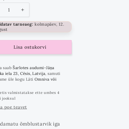
ähenda
Suurenda
ogust
kogust
ldatav tarneaeg:
kolmapäev, 12.
kuni
gust
Lisa ostukorvi
a saab
Šarlotes audumi-Jāņa
a iela 23, Cēsis, Latvija
, samuti
ame üle kogu Läti
Omniva või
etis valmistatakse ette umbes 4
i jooksul
a poe teavet
damatu õmblustarvik iga