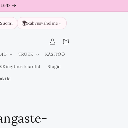
a DPD

🌍
Suomi
Rahvusvaheline
⌄
Logi
Ostukorv
sisse
DID
TRÜKK
KÄSITÖÖ
️Kingituse kaardid
Blogid
aktid
angaste-