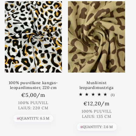
m
i
k
:
100% puuvillane kangas-
Musliinist
leopardimuster, 220 cm
leopardimustriga
Standards
€5,00
/m
1
(1)
Koos
hind
Standards
€12,20
/m
100% PUUVILL
arvustused
LAIUS: 220 CM
hind
100% PUUVILL
LAIUS: 135 CM
QUANTITY: 6.5 M
QUANTITY: 2.6 M