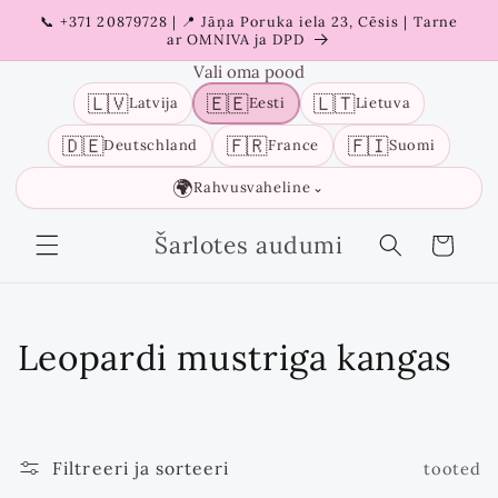
Liigu
📞 +371 20879728 | 📍 Jāņa Poruka iela 23, Cēsis | Tarne
sisu
ar OMNIVA ja DPD
juurde
Vali oma pood
🇱🇻
🇪🇪
🇱🇹
Latvija
Eesti
Lietuva
🇩🇪
🇫🇷
🇫🇮
Deutschland
France
Suomi
🌍
Rahvusvaheline
⌄
Šarlotes audumi
Ostukorv
K
Leopardi mustriga kangas
o
g
Filtreeri ja sorteeri
tooted
u