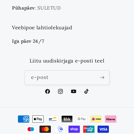
Pühapäev
: SULETUD
Veebipoe lahtiolekuajad
Iga päev 24/7
Liitu uudiskirjaga e-posti teel
e-post
Facebook
Instagram
YouTube
TikTok
Makseviisid