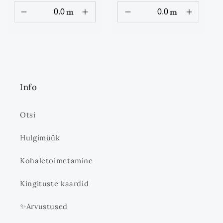
m
m
Info
Otsi
Hulgimüük
Kohaletoimetamine
Kingituste kaardid
✨Arvustused