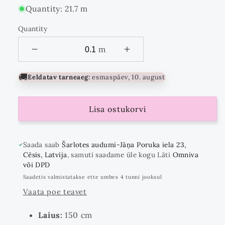
Quantity: 21.7 m
Quantity
Quantity
m
🚚
Eeldatav tarneaeg:
esmaspäev, 10. august
Lisa ostukorvi
Saada saab
Šarlotes audumi-Jāņa Poruka iela 23,
Cēsis, Latvija
, samuti saadame üle kogu Läti
Omniva
või DPD
Saadetis valmistatakse ette umbes 4 tunni jooksul
Vaata poe teavet
Laius:
150 cm