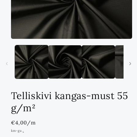
Ava
multimeedia
1
modaalrežiimis
Telliskivi kangas-must 55
g/m²
Standards
€4,00
/m
hind
km-ga
.