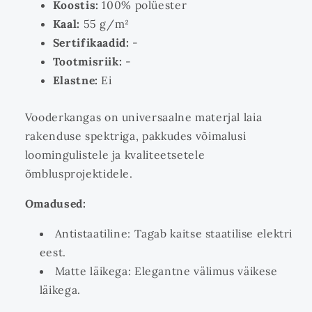
Koostis:
100% polüester
Kaal:
55 g/m²
Sertifikaadid:
-
Tootmisriik:
-
Elastne:
Ei
Vooderkangas on universaalne materjal laia
rakenduse spektriga, pakkudes võimalusi
loomingulistele ja kvaliteetsetele
õmblusprojektidele.
Omadused:
Antistaatiline: Tagab kaitse staatilise elektri
eest.
Matte läikega: Elegantne välimus väikese
läikega.