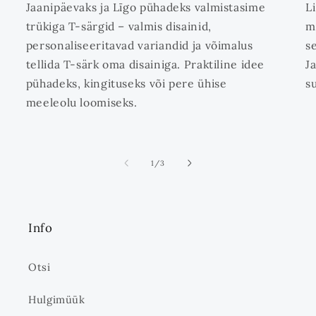
Jaanipäevaks ja Līgo pühadeks valmistasime
L
trükiga T-särgid – valmis disainid,
m
personaliseeritavad variandid ja võimalus
s
tellida T-särk oma disainiga. Praktiline idee
J
pühadeks, kingituseks või pere ühise
s
meeleolu loomiseks.
ei
1
/
3
Info
Otsi
Hulgimüük