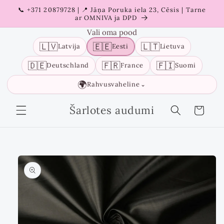
Liigu
📞 +371 20879728 | 📍 Jāņa Poruka iela 23, Cēsis | Tarne
sisu
ar OMNIVA ja DPD
juurde
Vali oma pood
🇱🇻
🇪🇪
🇱🇹
Latvija
Eesti
Lietuva
🇩🇪
🇫🇷
🇫🇮
Deutschland
France
Suomi
🌍
Rahvusvaheline
⌄
Šarlotes audumi
Ostukorv
Liigu
tooteinfo
juurde