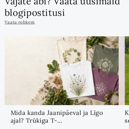
Vajate abi? Vaata uusimaid
blogipostitusi
Vaata rohkem
Mida kanda Jaanipäeval ja Līgo
K
ajal? Trükiga T-...
s