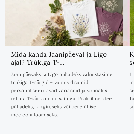
Mida kanda Jaanipäeval ja Līgo
K
ajal? Trükiga T-...
s
Jaanipäevaks ja Līgo pühadeks valmistasime
L
trükiga T-särgid – valmis disainid,
m
personaliseeritavad variandid ja võimalus
s
tellida T-särk oma disainiga. Praktiline idee
J
pühadeks, kingituseks või pere ühise
s
meeleolu loomiseks.