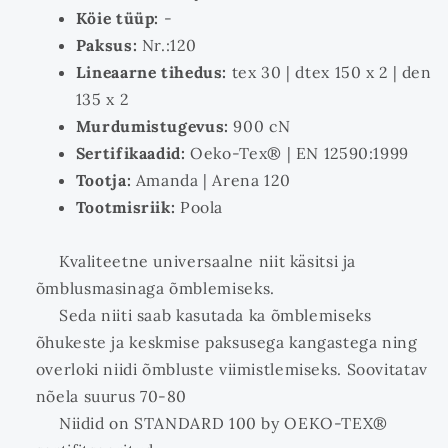
Köie tüüp:
-
Paksus:
Nr.:120
Lineaarne tihedus:
tex 30 | dtex 150 x 2 | den
135 x 2
Murdumistugevus:
900 cN
Sertifikaadid:
Oeko-Tex® | EN 12590:1999
Tootja:
Amanda | Arena 120
Tootmisriik:
Poola
Kvaliteetne universaalne niit käsitsi ja
õmblusmasinaga õmblemiseks.
Seda niiti saab kasutada ka õmblemiseks
õhukeste ja keskmise paksusega kangastega ning
overloki niidi õmbluste viimistlemiseks. Soovitatav
nõela suurus 70-80
Niidid on STANDARD 100 by OEKO-TEX®