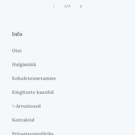
ei
1
/
3
Info
Otsi
Hulgimüük
Kohaletoimetamine
Kingituste kaardid
✨Arvustused
Kontaktid
Privaatsuspoliitika