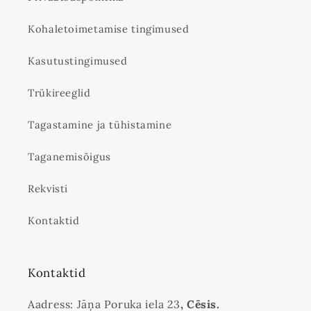
Kohaletoimetamise tingimused
Kasutustingimused
Trükireeglid
Tagastamine ja tühistamine
Taganemisõigus
Rekvisti
Kontaktid
Kontaktid
Aadress: Jāņa Poruka iela 23
, Cēsis.