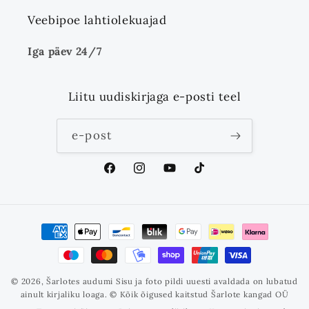
Veebipoe lahtiolekuajad
Iga päev 24/7
Liitu uudiskirjaga e-posti teel
e-post
Facebook
Instagram
YouTube
TikTok
Makseviisid
© 2026,
Šarlotes audumi
Sisu ja foto pildi uuesti avaldada on lubatud
ainult kirjaliku loaga. © Kõik õigused kaitstud Šarlote kangad OÜ