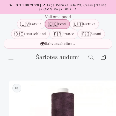
Liigu
📞 +371 20879728 | 📍 Jāņa Poruka iela 23, Cēsis | Tarne
sisu
ar OMNIVA ja DPD
juurde
Vali oma pood
🇱🇻
🇪🇪
🇱🇹
Latvija
Eesti
Lietuva
🇩🇪
🇫🇷
🇫🇮
Deutschland
France
Suomi
🌍
Rahvusvaheline
⌄
Šarlotes audumi
Ostukorv
Liigu
tooteinfo
juurde