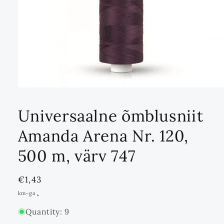
Ava
multimeedia
1
Universaalne õmblusniit
modaalrežiimis
Amanda Arena Nr. 120,
500 m, värv 747
Standards
€1,43
hind
km-ga
.
Quantity: 9