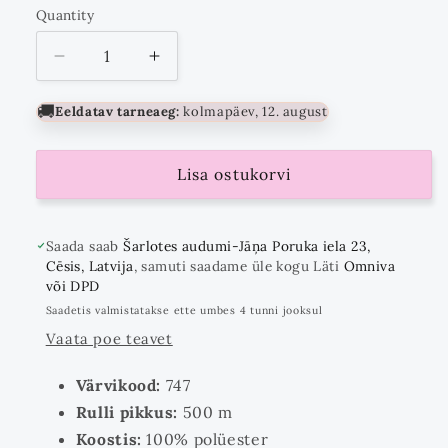
Quantity
Quantity
Vähenda
Suurenda
kogust
kogust
kuni
🚚
Eeldatav tarneaeg:
kolmapäev, 12. august
Lisa ostukorvi
Saada saab
Šarlotes audumi-Jāņa Poruka iela 23,
Cēsis, Latvija
, samuti saadame üle kogu Läti
Omniva
või DPD
Saadetis valmistatakse ette umbes 4 tunni jooksul
Vaata poe teavet
Värvikood:
747
Rulli pikkus:
500 m
Koostis:
100% polüester